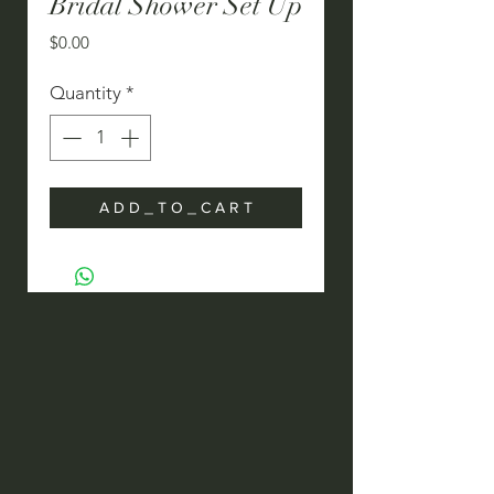
Bridal Shower Set Up
Price
$0.00
Quantity
*
A D D _ T O _ C A R T